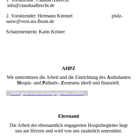
info@claudiaalbrecht.de
2. Vorsitzender: Hermann Kimmel pfalz-
suew@vera.ses-Bonn.de
Schatzmeisterin: Karin Kröner
AHPZ
Wir unterstützen die Arbeit und die Einrichtung des
A
mbulanten
H
ospiz- und
P
alliativ-
Z
entrums ideell und finanziell.
Hier geht´s zur Homepage des AHPZ
Ehrenamt
Die Arbeit der ehrenamtlich engagierten Hospizbegleiter liegt
uns am Herzen und wird von uns zusätzlich unterstützt.